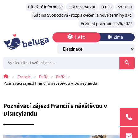
Důležité informace
Jak rezervovat
O nás
Kontakt
Gábina Svobodová - rozpis cvičení a nové termíny akcí
Přehled prázdnin 2026/2027
Léto
Zima
>
Francie
>
Paříž
>
Paříž
>
Poznávací zájezd Francií s návštěvou v Disneylandu
Poznávací zájezd Francií s návštěvou v
Disneylandu