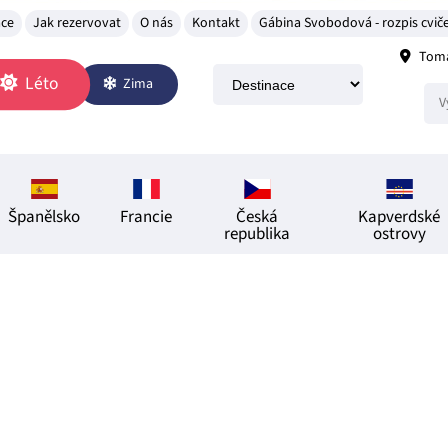
ace
Jak rezervovat
O nás
Kontakt
Gábina Svobodová - rozpis cviče
Tomá
Léto
Zima
Španělsko
Francie
Česká
Kapverdské
republika
ostrovy