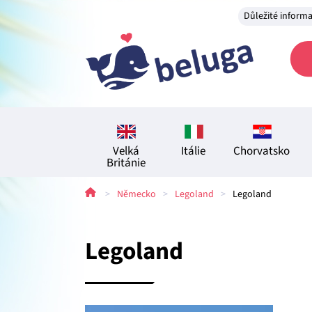
Důležité inform
Velká
Itálie
Chorvatsko
Británie
>
Německo
>
Legoland
>
Legoland
Legoland