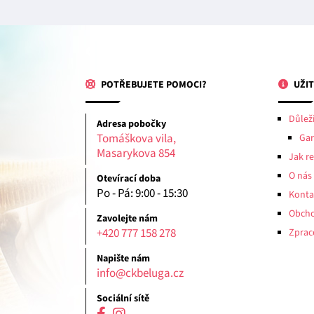
POTŘEBUJETE POMOCI?
UŽIT
Důlež
Adresa pobočky
Tomáškova vila,
Gar
Masarykova 854
Jak r
O nás
Otevírací doba
Po - Pá: 9:00 - 15:30
Konta
Obcho
Zavolejte nám
+420 777 158 278
Zprac
Napište nám
info@ckbeluga.cz
Sociální sítě