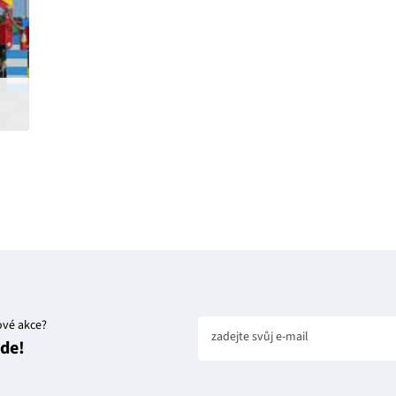
ové akce?
zadejte svůj e-mail
jde!