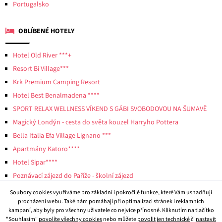
Portugalsko
OBLÍBENÉ HOTELY
Hotel Old River ***+
Resort Bi Village***
Krk Premium Camping Resort
Hotel Best Benalmadena ****
SPORT RELAX WELLNESS VÍKEND S GÁBI SVOBODOVOU NA ŠUMAVĚ
Magický Londýn - cesta do světa kouzel Harryho Pottera
Bella Italia Efa Village Lignano ***
Apartmány Katoro****
Hotel Sipar****
Poznávací zájezd do Paříže - školní zájezd
Soubory
cookies využíváme
pro základní i pokročilé funkce, které Vám usnadňují
procházení webu. Také nám pomáhají při optimalizaci stránek i reklamních
kampaní, aby byly pro všechny uživatele co nejvíce přínosné. Kliknutím na tlačítko
"Souhlasím"
povolíte všechny cookies
nebo můžete
povolit jen technické
či
nastavit