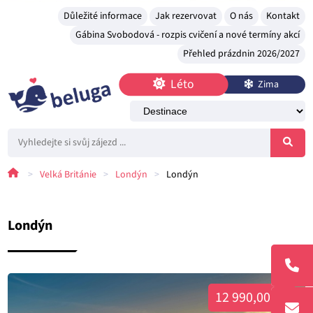
Důležité informace
Jak rezervovat
O nás
Kontakt
Gábina Svobodová - rozpis cvičení a nové termíny akcí
Přehled prázdnin 2026/2027
Léto
Zima
>
Velká Británie
>
Londýn
>
Londýn
Londýn
12 990,00 Kč