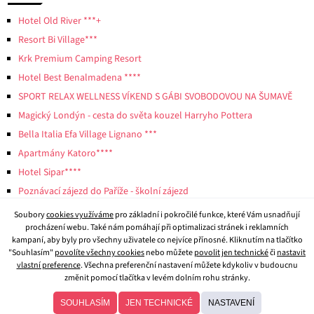
Hotel Old River ***+
Resort Bi Village***
Krk Premium Camping Resort
Hotel Best Benalmadena ****
SPORT RELAX WELLNESS VÍKEND S GÁBI SVOBODOVOU NA ŠUMAVĚ
Magický Londýn - cesta do světa kouzel Harryho Pottera
Bella Italia Efa Village Lignano ***
Apartmány Katoro****
Hotel Sipar****
Poznávací zájezd do Paříže - školní zájezd
Soubory
cookies využíváme
pro základní i pokročilé funkce, které Vám usnadňují
procházení webu. Také nám pomáhají při optimalizaci stránek i reklamních
kampaní, aby byly pro všechny uživatele co nejvíce přínosné. Kliknutím na tlačítko
"Souhlasím"
povolíte všechny cookies
nebo můžete
povolit jen technické
či
nastavit
vlastní preference
. Všechna preferenční nastavení můžete kdykoliv v budoucnu
změnit pomocí tlačítka v levém dolním rohu stránky.
© 2026
CK Beluga
- všechna práva vyhrazena.
SOUHLASÍM
JEN TECHNICKÉ
NASTAVENÍ