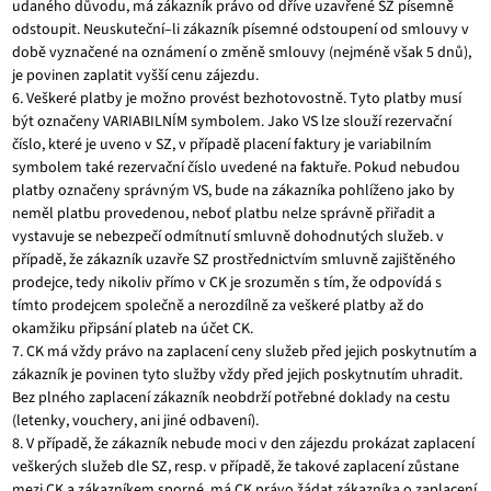
udaného důvodu, má zákazník právo od dříve uzavřené SZ písemně
odstoupit. Neuskuteční–li zákazník písemné odstoupení od smlouvy v
době vyznačené na oznámení o změně smlouvy (nejméně však 5 dnů),
je povinen zaplatit vyšší cenu zájezdu.
6. Veškeré platby je možno provést bezhotovostně. Tyto platby musí
být označeny VARIABILNÍM symbolem. Jako VS lze slouží rezervační
číslo, které je uveno v SZ, v případě placení faktury je variabilním
symbolem také rezervační číslo uvedené na faktuře. Pokud nebudou
platby označeny správným VS, bude na zákazníka pohlíženo jako by
neměl platbu provedenou, neboť platbu nelze správně přiřadit a
vystavuje se nebezpečí odmítnutí smluvně dohodnutých služeb. v
případě, že zákazník uzavře SZ prostřednictvím smluvně zajištěného
prodejce, tedy nikoliv přímo v CK je srozuměn s tím, že odpovídá s
tímto prodejcem společně a nerozdílně za veškeré platby až do
okamžiku připsání plateb na účet CK.
7. CK má vždy právo na zaplacení ceny služeb před jejich poskytnutím a
zákazník je povinen tyto služby vždy před jejich poskytnutím uhradit.
Bez plného zaplacení zákazník neobdrží potřebné doklady na cestu
(letenky, vouchery, ani jiné odbavení).
8. V případě, že zákazník nebude moci v den zájezdu prokázat zaplacení
veškerých služeb dle SZ, resp. v případě, že takové zaplacení zůstane
mezi CK a zákazníkem sporné, má CK právo žádat zákazníka o zaplacení