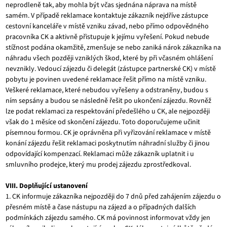
neprodleně tak, aby mohla být včas sjednána náprava na místě
samém. V případě reklamace kontaktuje zákazník nejdříve zástupce
cestovní kanceláře v místě vzniku závad, nebo přímo odpovědného
pracovníka CK a aktivně přistupuje k jejímu vyřešení. Pokud nebude
stížnost podána okamžitě, zmenšuje se nebo zaniká nárok zákazníka na
náhradu všech později vzniklých škod, které by při včasném ohlášení
nevznikly. Vedoucí zájezdu či delegát (zástupce partnerské CK) v místě
pobytu je povinen uvedené reklamace řešit přímo na místě vzniku.
Veškeré reklamace, které nebudou vyřešeny a odstraněny, budou s
ním sepsány a budou se následně řešit po ukončení zájezdu. Rovněž
lze podat reklamaci za respektování předešlého u CK, ale nejpozději
však do 1 měsíce od skončení zájezdu. Toto doporučujeme učinit
písemnou formou. CK je oprávněna při vyřizování reklamace v místě
konání zájezdu řešit reklamaci poskytnutím náhradní služby či jinou
odpovídající kompenzací. Reklamaci může zákazník uplatnit i u
smluvního prodejce, který mu prodej zájezdu zprostředkoval.
VIII. Doplňující ustanovení
1. CK informuje zákazníka nejpozději do 7 dnů před zahájením zájezdu o
přesném místě a čase nástupu na zájezd a o případných dalších
podmínkách zájezdu samého. CK má povinnost informovat vždy jen