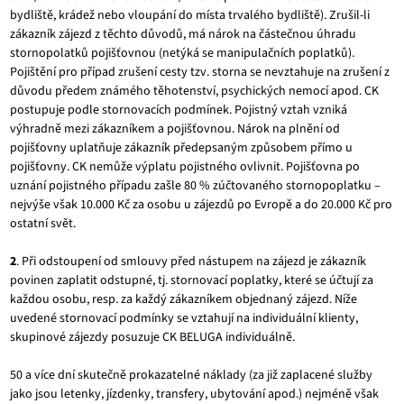
bydliště, krádež nebo vloupání do místa trvalého bydliště). Zrušil-li
zákazník zájezd z těchto důvodů, má nárok na částečnou úhradu
stornopolatků pojišťovnou (netýká se manipulačních poplatků).
Pojištění pro případ zrušení cesty tzv. storna se nevztahuje na zrušení z
důvodu předem známého těhotenství, psychických nemocí apod. CK
postupuje podle stornovacích podmínek. Pojistný vztah vzniká
výhradně mezi zákazníkem a pojišťovnou. Nárok na plnění od
pojišťovny uplatňuje zákazník předepsaným způsobem přímo u
pojišťovny. CK nemůže výplatu pojistného ovlivnit. Pojišťovna po
uznání pojistného případu zašle 80 % zúčtovaného stornopoplatku –
nejvýše však 10.000 Kč za osobu u zájezdů po Evropě a do 20.000 Kč pro
ostatní svět.
2
. Při odstoupení od smlouvy před nástupem na zájezd je zákazník
povinen zaplatit odstupné, tj. stornovací poplatky, které se účtují za
každou osobu, resp. za každý zákazníkem objednaný zájezd. Níže
uvedené stornovací podmínky se vztahují na individuální klienty,
skupinové zájezdy posuzuje CK BELUGA individuálně.
50 a více dní skutečně prokazatelné náklady (za již zaplacené služby
jako jsou letenky, jízdenky, transfery, ubytování apod.) nejméně však