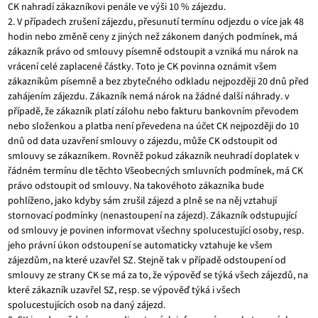
CK nahradí zákazníkovi penále ve výši 10 % zájezdu.
2. V případech zrušení zájezdu, přesunutí termínu odjezdu o více jak 48
hodin nebo změně ceny z jiných než zákonem daných podmínek, má
zákazník právo od smlouvy písemně odstoupit a vzniká mu nárok na
vrácení celé zaplacené částky. Toto je CK povinna oznámit všem
zákazníkům písemně a bez zbytečného odkladu nejpozději 20 dnů před
zahájením zájezdu. Zákazník nemá nárok na žádné další náhrady. v
případě, že zákazník platí zálohu nebo fakturu bankovním převodem
nebo složenkou a platba není převedena na účet CK nejpozději do 10
dnů od data uzavření smlouvy o zájezdu, může CK odstoupit od
smlouvy se zákazníkem. Rovněž pokud zákazník neuhradí doplatek v
řádném termínu dle těchto Všeobecných smluvních podmínek, má CK
právo odstoupit od smlouvy. Na takovéhoto zákazníka bude
pohlíženo, jako kdyby sám zrušil zájezd a plně se na něj vztahují
stornovací podmínky (nenastoupení na zájezd). Zákazník odstupující
od smlouvy je povinen informovat všechny spolucestující osoby, resp.
jeho právní úkon odstoupení se automaticky vztahuje ke všem
zájezdům, na které uzavřel SZ. Stejně tak v případě odstoupení od
smlouvy ze strany CK se má za to, že výpověď se týká všech zájezdů, na
které zákazník uzavřel SZ, resp. se výpověď týká i všech
spolucestujících osob na daný zájezd.