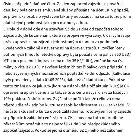
číslo a případně daňové číslo. Za den zaplacení zájezdu se považuje
den, kdy byla cena za smluvené služby připsána na účet CK. V případě,
že právnická osoba o vystavení faktury nepožádá, má se za to, že pro ni
platí stejné povinnosti jako pro osobu fyzickou.
5. Pokud v době ode dne uzavření SZ do 21 dne od započetí tohoto
zájezdu dojde ke změnám, které se projeví ve výši ceny, CK si vyhrazuje
právo upravit cenu zájezdu jednostraným úkonem za podmínek
uvedených v zákoně v návaznosti na úpravě vstupů, tj. zvýšení ceny
pohonných hmot (u letecké dopravy byla použita cena paliva 650 USD/
MT a pro pozemní dopravu cena nafty 35 Kč/1 litr), změně kursu čs.
měny o více jak 10 %, navýšení letištních tax či palivových příplatků a
nebo zvýšení jiných mezinárodních poplatků ke dni odjezdu (kalkulace
byly provedeny k datu 01.05.2026), dále též základní kurz). Pokud se
tento změní o více jak 10% (koruna oslabí - dále též aktuání kurz) je CK
oprávněna upravit cenu a to tak, že tuto cenu navýší o 8% za každých
10% poklesu české koruny. Zvýšení se počítá tak, že celková cena
zájezdu dle základního kurzu se násobí koeficientem 1.008 za každé 1%
nárůstu aktuálního kurzu oproti základnímu. Toto zvýšení ceny zájezdu
se připočte k základní ceně zájezdu. CK je povinna toto neprodleně
zákazníkům oznámit a to nejpozději 21 dnů od předpokládaného
započetí zájezdu. Pokud se jedná o změnu SZ z jiného než zákonem