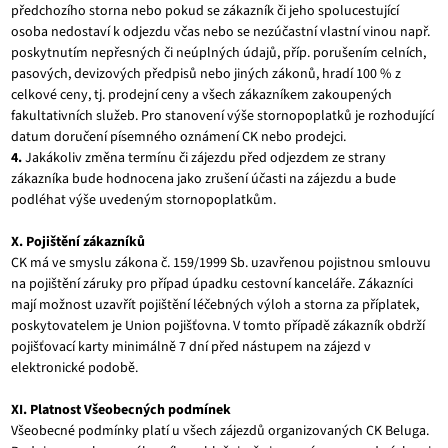
předchozího storna nebo pokud se zákazník či jeho spolucestující
osoba nedostaví k odjezdu včas nebo se nezúčastní vlastní vinou např.
poskytnutím nepřesných či neúplných údajů, příp. porušením celních,
pasových, devizových předpisů nebo jiných zákonů, hradí 100 % z
celkové ceny, tj. prodejní ceny a všech zákazníkem zakoupených
fakultativních služeb. Pro stanovení výše stornopoplatků je rozhodující
datum doručení písemného oznámení CK nebo prodejci.
4.
Jakákoliv změna termínu či zájezdu před odjezdem ze strany
zákazníka bude hodnocena jako zrušení účasti na zájezdu a bude
podléhat výše uvedeným stornopoplatkům.
X. Pojištění zákazníků
CK má ve smyslu zákona č. 159/1999 Sb. uzavřenou pojistnou smlouvu
na pojištění záruky pro případ úpadku cestovní kanceláře. Zákazníci
mají možnost uzavřít pojištění léčebných výloh a storna za příplatek,
poskytovatelem je Union pojišťovna. V tomto případě zákazník obdrží
pojišťovací karty minimálně 7 dní před nástupem na zájezd v
elektronické podobě.
XI. Platnost Všeobecných podmínek
Všeobecné podmínky platí u všech zájezdů organizovaných CK Beluga.