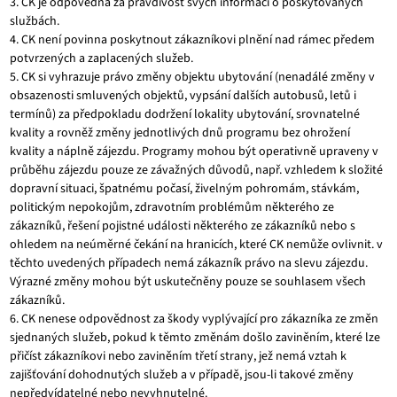
3. CK je odpovědná za pravdivost svých informací o poskytovaných
službách.
4. CK není povinna poskytnout zákazníkovi plnění nad rámec předem
potvrzených a zaplacených služeb.
5. CK si vyhrazuje právo změny objektu ubytování (nenadálé změny v
obsazenosti smluvených objektů, vypsání dalších autobusů, letů i
termínů) za předpokladu dodržení lokality ubytování, srovnatelné
kvality a rovněž změny jednotlivých dnů programu bez ohrožení
kvality a náplně zájezdu. Programy mohou být operativně upraveny v
průběhu zájezdu pouze ze závažných důvodů, např. vzhledem k složité
dopravní situaci, špatnému počasí, živelným pohromám, stávkám,
politickým nepokojům, zdravotním problémům některého ze
zákazníků, řešení pojistné události některého ze zákazníků nebo s
ohledem na neúměrné čekání na hranicích, které CK nemůže ovlivnit. v
těchto uvedených případech nemá zákazník právo na slevu zájezdu.
Výrazné změny mohou být uskutečněny pouze se souhlasem všech
zákazníků.
6. CK nenese odpovědnost za škody vyplývající pro zákazníka ze změn
sjednaných služeb, pokud k těmto změnám došlo zaviněním, které lze
přičíst zákazníkovi nebo zaviněním třetí strany, jež nemá vztah k
zajišťování dohodnutých služeb a v případě, jsou-li takové změny
nepředvídatelné nebo nevyhnutelné.