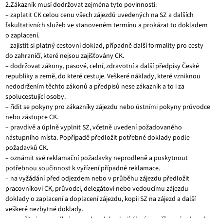
2.Zákazník musí dodržovat zejména tyto povinnosti:
– zaplatit CK celou cenu všech zájezdů uvedených na SZ a dalších
fakultativních služeb ve stanoveném termínu a prokázat to dokladem
o zaplacení.
– zajistit si platný cestovní doklad, případně další formality pro cesty
do zahraničí, které nejsou zajišťovány CK.
– dodržovat zákony, pasové, celní, zdravotní a další předpisy České
republiky a země, do které cestuje. Veškeré náklady, které vzniknou
nedodržením těchto zákonů a předpisů nese zákazník a to i za
spolucestující osoby.
– řídit se pokyny pro zákazníky zájezdu nebo ústními pokyny průvodce
nebo zástupce CK.
– pravdivě a úplně vyplnit SZ, včetně uvedení požadovaného
nástupního místa. Popřípadě předložit potřebné doklady podle
požadavků CK.
– oznámit své reklamační požadavky neprodleně a poskytnout
potřebnou součinnost k vyřízení případné reklamace.
– na vyžádání před odjezdem nebo v průběhu zájezdu předložit
pracovníkovi CK, průvodci, delegátovi nebo vedoucímu zájezdu
doklady o zaplacení a doplacení zájezdu, kopii SZ na zájezd a další
veškeré nezbytné doklady.