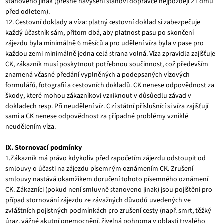
stanoveno jinak (přesné navýšení stanoví dopravce nejpozději 21 dmů
před odletem).
12. Cestovní doklady a víza: platný cestovní doklad si zabezpečuje
každý účastník sám, přitom dbá, aby platnost pasu po skončení
zájezdu byla minimálně 6 měsíců a pro udělení víza byla v pase pro
každou zemi minimálně jedna celá strana volná. Víza zpravidla zajišťuje
CK, zákazník musí poskytnout potřebnou součinnost, což především
znamená včasné předání vyplněných a podepsaných vízových
formulářů, fotografií a cestovních dokladů. CK nenese odpovědnost za
škody, které mohou zákazníkovi vzniknout v důsůedlu závad v
dokladech resp. Při neudělení víz. Cizí státní příslušnící si víza zajišťují
sami a CK nenese odpovědnost za případné problémy vzniklé
neudělením víza.
IX. Stornovací podmínky
1.Zákazník má právo kdykoliv před započetím zájezdu odstoupit od
smlouvy o účasti na zájezdu písemným oznámením CK. Zrušení
smlouvy nastává okamžikem doručení tohoto písemného oznámení
CK. Zákazníci (pokud není smluvně stanoveno jinak) jsou pojištěni pro
případ stornování zájezdu ze závažných důvodů uvedených ve
zvláštních pojistných podmínkách pro zrušení cesty (např. smrt, těžký
úraz, vážné akutní onemocnění, živelná pohroma v oblasti trvalého