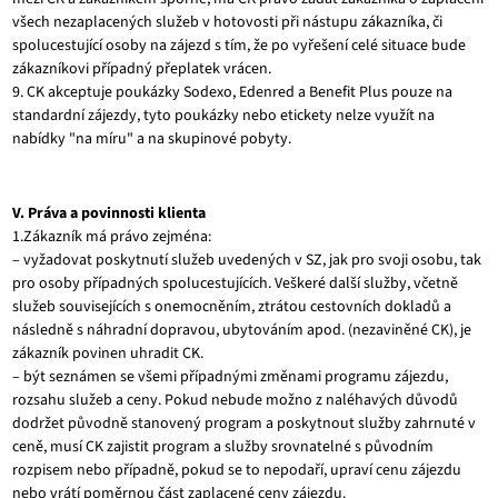
všech nezaplacených služeb v hotovosti při nástupu zákazníka, či
spolucestující osoby na zájezd s tím, že po vyřešení celé situace bude
zákazníkovi případný přeplatek vrácen.
9. CK akceptuje poukázky Sodexo, Edenred a Benefit Plus pouze na
standardní zájezdy, tyto poukázky nebo etickety nelze využít na
nabídky "na míru" a na skupinové pobyty.
V. Práva a povinnosti klienta
1.Zákazník má právo zejména:
– vyžadovat poskytnutí služeb uvedených v SZ, jak pro svoji osobu, tak
pro osoby případných spolucestujících. Veškeré další služby, včetně
služeb souvisejících s onemocněním, ztrátou cestovních dokladů a
následně s náhradní dopravou, ubytováním apod. (nezaviněné CK), je
zákazník povinen uhradit CK.
– být seznámen se všemi případnými změnami programu zájezdu,
rozsahu služeb a ceny. Pokud nebude možno z naléhavých důvodů
dodržet původně stanovený program a poskytnout služby zahrnuté v
ceně, musí CK zajistit program a služby srovnatelné s původním
rozpisem nebo případně, pokud se to nepodaří, upraví cenu zájezdu
nebo vrátí poměrnou část zaplacené ceny zájezdu.