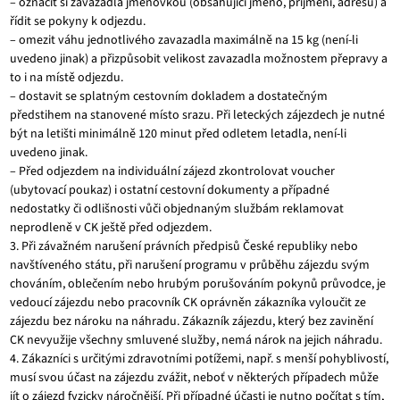
– označit si zavazadla jmenovkou (obsahující jméno, příjmení, adresu) a
řídit se pokyny k odjezdu.
– omezit váhu jednotlivého zavazadla maximálně na 15 kg (není-li
uvedeno jinak) a přizpůsobit velikost zavazadla možnostem přepravy a
to i na místě odjezdu.
– dostavit se splatným cestovním dokladem a dostatečným
předstihem na stanovené místo srazu. Při leteckých zájezdech je nutné
být na letišti minimálně 120 minut před odletem letadla, není-li
uvedeno jinak.
– Před odjezdem na individuální zájezd zkontrolovat voucher
(ubytovací poukaz) i ostatní cestovní dokumenty a případné
nedostatky či odlišnosti vůči objednaným službám reklamovat
neprodleně v CK ještě před odjezdem.
3. Při závažném narušení právních předpisů České republiky nebo
navštíveného státu, při narušení programu v průběhu zájezdu svým
chováním, oblečením nebo hrubým porušováním pokynů průvodce, je
vedoucí zájezdu nebo pracovník CK oprávněn zákazníka vyloučit ze
zájezdu bez nároku na náhradu. Zákazník zájezdu, který bez zavinění
CK nevyužije všechny smluvené služby, nemá nárok na jejich náhradu.
4. Zákazníci s určitými zdravotními potížemi, např. s menší pohyblivostí,
musí svou účast na zájezdu zvážit, neboť v některých případech může
jít o zájezd fyzicky náročnější. Při případné účasti je nutno počítat s tím,