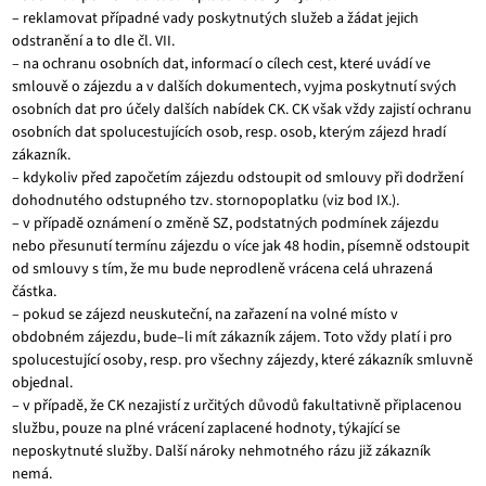
– reklamovat případné vady poskytnutých služeb a žádat jejich
odstranění a to dle čl. VII.
– na ochranu osobních dat, informací o cílech cest, které uvádí ve
smlouvě o zájezdu a v dalších dokumentech, vyjma poskytnutí svých
osobních dat pro účely dalších nabídek CK. CK však vždy zajistí ochranu
osobních dat spolucestujících osob, resp. osob, kterým zájezd hradí
zákazník.
– kdykoliv před započetím zájezdu odstoupit od smlouvy při dodržení
dohodnutého odstupného tzv. stornopoplatku (viz bod IX.).
– v případě oznámení o změně SZ, podstatných podmínek zájezdu
nebo přesunutí termínu zájezdu o více jak 48 hodin, písemně odstoupit
od smlouvy s tím, že mu bude neprodleně vrácena celá uhrazená
částka.
– pokud se zájezd neuskuteční, na zařazení na volné místo v
obdobném zájezdu, bude–li mít zákazník zájem. Toto vždy platí i pro
spolucestující osoby, resp. pro všechny zájezdy, které zákazník smluvně
objednal.
– v případě, že CK nezajistí z určitých důvodů fakultativně připlacenou
službu, pouze na plné vrácení zaplacené hodnoty, týkající se
neposkytnuté služby. Další nároky nehmotného rázu již zákazník
nemá.