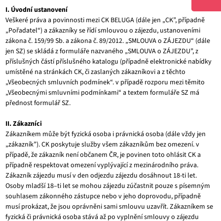
I. Úvodní ustanovení
Veškeré práva a povinnosti mezi CK BELUGA (dále jen „CK”, případně
„Pořadatel“) a zákazníky se řídí smlouvou o zájezdu, ustanoveními
zákona č. 159/99 Sb. a zákona č. 89/2012. „SMLOUVA o ZÁJEZDU“ (dále
jen SZ) se skládá z formuláře nazvaného „SMLOUVA o ZÁJEZDU”, z
příslušných částí příslušného katalogu (případně elektronické nabídky
umístěné na stránkách CK, či zaslaných zákazníkovi a z těchto
„Všeobecných smluvních podmínek“. v případě rozporu mezi těmito
„Všeobecnými smluvními podmínkami“ a textem formuláře SZ má
přednost formulář SZ.
II. Zákazníci
Zákazníkem může být fyzická osoba i právnická osoba (dále vždy jen
„zákazník”). CK poskytuje služby všem zákazníkům bez omezení. v
případě, že zákazník není občanem ČR, je povinen toto ohlásit CK a
případně respektovat omezení vyplývající z mezinárodního práva.
Zákazník zájezdu musí v den odjezdu zájezdu dosáhnout 18-ti let.
Osoby mladší 18–ti let se mohou zájezdu zúčastnit pouze s písemným
souhlasem zákonného zástupce nebo v jeho doprovodu, případně
musí prokázat, že jsou oprávněni sami smlouvu uzavřít. Zákazníkem se
fyzická či právnická osoba stává až po vyplnění smlouvy o zájezdu