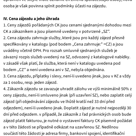
osoba je však povinna splnit podmínky účasti na zájezdu.
IV. Cena zájezdu a jeho úhrada
1. Ceny zájezdů pořádaných CK jsou cenami sjednanými dohodou mezi
CK a zákazníkem a jsou písemně uvedeny v potvrzené „SZ”.
2. Cena zájezdu zahrnuje služby, které jsou pro každý zájezd přesně
specifikovány v katalogu (pod bodem „Cena zahrnuje:” =CZ) a jsou
uváděny včetně DPH. Pro rozsah smluvně sjednaných služeb je
závazný rozpis služeb uvedený na SZ, odvozený z katalogové nabídky.
v zásadě však platí, že služba, která není v katalogu uvedena pod
bodem „CZ” a není uvedena ani v SZ, nebyla objednána.
3. Cena zájezdu, příplatky i slevy, není-li uvedeno jinak, jsou v Kč a vždy
za 1 osobu, resp. jeden zájezd.
4. Zákazník zájezdu se zavazuje uhradit zálohu ve výši minimálně 50% z
ceny zájezdu, není-li smluveno jinak (při uzavření SZ), nebo zaplatit celý
zájezd (při objednávání zájezdu ve lhůtě kratší než 33 dní před
odjezdem), není-li uvedeno jinak. Doplatit zájezd je nutné nejpozději 30
dní před odjezdem. v případě, že zákazník z řad právnických osob bude
zájezd platit fakturou, je nutné o vystavení faktury CK písemně požádat
a v této žádosti se případně odkázat na uzavřenou SZ. Nedílnou
součástí této žádosti je adresa firmy, bankovní spojení, identifikační