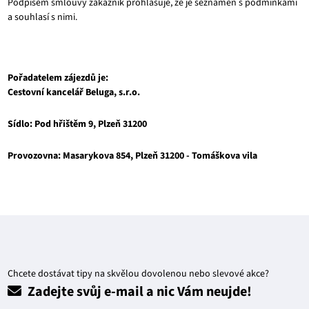
Podpisem smlouvy zákazník prohlašuje, že je seznámen s podmínkami
a souhlasí s nimi.
Pořadatelem zájezdů je:
Cestovní kancelář Beluga, s.r.o.
Sídlo: Pod hřištěm 9, Plzeň 31200
Provozovna: Masarykova 854, Plzeň 31200 - Tomáškova vila
Chcete dostávat tipy na skvělou dovolenou nebo slevové akce?
Zadejte svůj e-mail a nic Vám neujde!