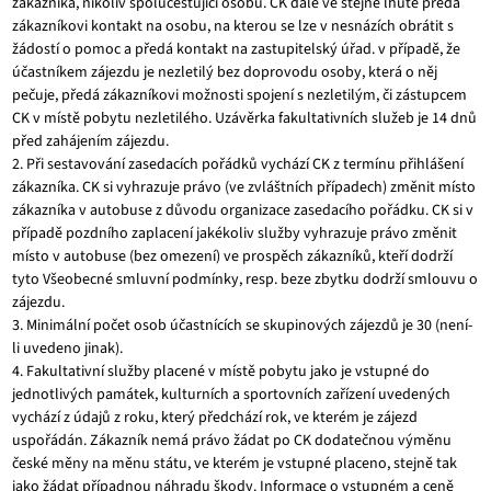
zákazníka, nikoliv spolucestující osobu. CK dále ve stejné lhůtě předá
zákazníkovi kontakt na osobu, na kterou se lze v nesnázích obrátit s
žádostí o pomoc a předá kontakt na zastupitelský úřad. v případě, že
účastníkem zájezdu je nezletilý bez doprovodu osoby, která o něj
pečuje, předá zákazníkovi možnosti spojení s nezletilým, či zástupcem
CK v místě pobytu nezletilého. Uzávěrka fakultativních služeb je 14 dnů
před zahájením zájezdu.
2. Při sestavování zasedacích pořádků vychází CK z termínu přihlášení
zákazníka. CK si vyhrazuje právo (ve zvláštních případech) změnit místo
zákazníka v autobuse z důvodu organizace zasedacího pořádku. CK si v
případě pozdního zaplacení jakékoliv služby vyhrazuje právo změnit
místo v autobuse (bez omezení) ve prospěch zákazníků, kteří dodrží
tyto Všeobecné smluvní podmínky, resp. beze zbytku dodrží smlouvu o
zájezdu.
3. Minimální počet osob účastnících se skupinových zájezdů je 30 (není-
li uvedeno jinak).
4. Fakultativní služby placené v místě pobytu jako je vstupné do
jednotlivých památek, kulturních a sportovních zařízení uvedených
vychází z údajů z roku, který předchází rok, ve kterém je zájezd
uspořádán. Zákazník nemá právo žádat po CK dodatečnou výměnu
české měny na měnu státu, ve kterém je vstupné placeno, stejně tak
jako žádat případnou náhradu škody. Informace o vstupném a ceně