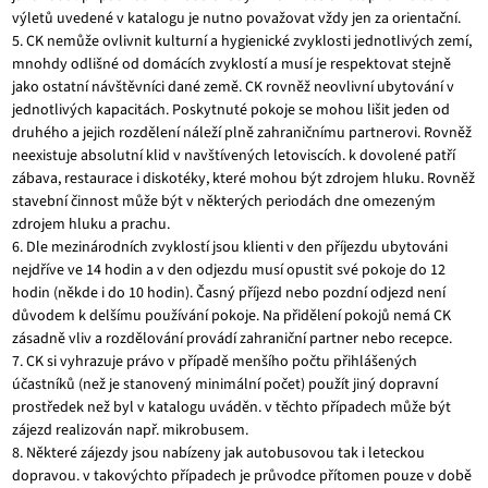
výletů uvedené v katalogu je nutno považovat vždy jen za orientační.
5. CK nemůže ovlivnit kulturní a hygienické zvyklosti jednotlivých zemí,
mnohdy odlišné od domácích zvyklostí a musí je respektovat stejně
jako ostatní návštěvníci dané země. CK rovněž neovlivní ubytování v
jednotlivých kapacitách. Poskytnuté pokoje se mohou lišit jeden od
druhého a jejich rozdělení náleží plně zahraničnímu partnerovi. Rovněž
neexistuje absolutní klid v navštívených letoviscích. k dovolené patří
zábava, restaurace i diskotéky, které mohou být zdrojem hluku. Rovněž
stavební činnost může být v některých periodách dne omezeným
zdrojem hluku a prachu.
6. Dle mezinárodních zvyklostí jsou klienti v den příjezdu ubytováni
nejdříve ve 14 hodin a v den odjezdu musí opustit své pokoje do 12
hodin (někde i do 10 hodin). Časný příjezd nebo pozdní odjezd není
důvodem k delšímu používání pokoje. Na přidělení pokojů nemá CK
zásadně vliv a rozdělování provádí zahraniční partner nebo recepce.
7. CK si vyhrazuje právo v případě menšího počtu přihlášených
účastníků (než je stanovený minimální počet) použít jiný dopravní
prostředek než byl v katalogu uváděn. v těchto případech může být
zájezd realizován např. mikrobusem.
8. Některé zájezdy jsou nabízeny jak autobusovou tak i leteckou
dopravou. v takovýchto případech je průvodce přítomen pouze v době