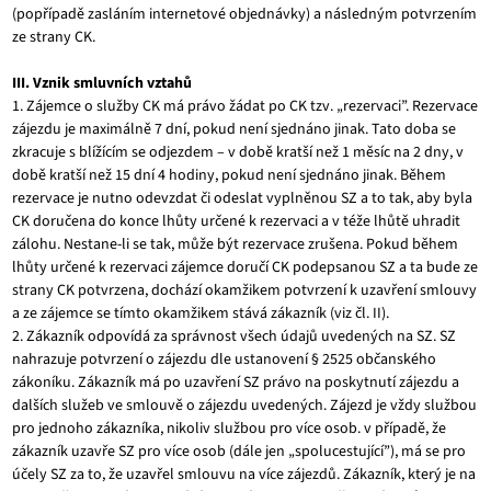
(popřípadě zasláním internetové objednávky) a následným potvrzením
ze strany CK.
III. Vznik smluvních vztahů
1. Zájemce o služby CK má právo žádat po CK tzv. „rezervaci”. Rezervace
zájezdu je maximálně 7 dní, pokud není sjednáno jinak. Tato doba se
zkracuje s blížícím se odjezdem – v době kratší než 1 měsíc na 2 dny, v
době kratší než 15 dní 4 hodiny, pokud není sjednáno jinak. Během
rezervace je nutno odevzdat či odeslat vyplněnou SZ a to tak, aby byla
CK doručena do konce lhůty určené k rezervaci a v téže lhůtě uhradit
zálohu. Nestane-li se tak, může být rezervace zrušena. Pokud během
lhůty určené k rezervaci zájemce doručí CK podepsanou SZ a ta bude ze
strany CK potvrzena, dochází okamžikem potvrzení k uzavření smlouvy
a ze zájemce se tímto okamžikem stává zákazník (viz čl. II).
2. Zákazník odpovídá za správnost všech údajů uvedených na SZ. SZ
nahrazuje potvrzení o zájezdu dle ustanovení § 2525 občanského
zákoníku. Zákazník má po uzavření SZ právo na poskytnutí zájezdu a
dalších služeb ve smlouvě o zájezdu uvedených. Zájezd je vždy službou
pro jednoho zákazníka, nikoliv službou pro více osob. v případě, že
zákazník uzavře SZ pro více osob (dále jen „spolucestující”), má se pro
účely SZ za to, že uzavřel smlouvu na více zájezdů. Zákazník, který je na