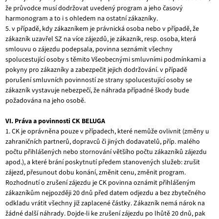
že průvodce musí dodržovat uvedený program a jeho časový
harmonogram a to i s ohledem na ostatní zákazníky.
5. v případě, kdy zákazníkem je právnická osoba nebo v případě, že
zákazník uzavřel SZ na více zájezdů, je zákazník, resp. osoba, která
smlouvu o zájezdu podepsala, povinna seznámit všechny
spolucestující osoby s těmito Všeobecnými smluvními podmínkami a
pokyny pro zákazníky a zabezpečit jejich dodržování. v případě
porušení smluvních povinností ze strany spolucestující osoby se
zákazník vystavuje nebezpečí, že náhrada případné škody bude
požadována na jeho osobě.
VI. Práva a povinnosti CK BELUGA
1. CK je oprávněna pouze v případech, které nemůže ovlivnit (změny u
zahraničních partnerů, dopravců či jiných dodavatelů, příp. malého
počtu přihlášených nebo stornování většího počtu zákazníků zájezdu
apod.), a které brání poskytnutí předem stanovených služeb: zrušit
zájezd, přesunout dobu konání, změnit cenu, změnit program.
Rozhodnutí o zrušení zájezdu je CK povinna oznámit přihlášeným
zákazníkům nejpozději 20 dnů před datem odjezdu a bez zbytečného
odkladu vrátit všechny již zaplacené částky. Zákazník nemá nárok na
žádné další náhrady. Dojde-li ke zrušení zájezdu po lhůtě 20 dnů, pak