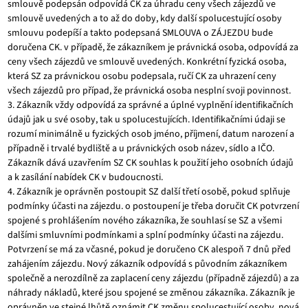
smlouvě podepsán odpovídá CK za úhradu ceny všech zájezdů ve
smlouvě uvedených a to až do doby, kdy další spolucestující osoby
smlouvu podepíší a takto podepsaná SMLOUVA o ZÁJEZDU bude
doručena CK. v případě, že zákazníkem je právnická osoba, odpovídá za
ceny všech zájezdů ve smlouvě uvedených. Konkrétní fyzická osoba,
která SZ za právnickou osobu podepsala, ručí CK za uhrazení ceny
všech zájezdů pro případ, že právnická osoba nesplní svoji povinnost.
3. Zákazník vždy odpovídá za správné a úplné vyplnění identifikačních
údajů jak u své osoby, tak u spolucestujících. Identifikačními údaji se
rozumí minimálně u fyzických osob jméno, příjmení, datum narození a
případně i trvalé bydliště a u právnických osob název, sídlo a IČO.
Zákazník dává uzavřením SZ CK souhlas k použití jeho osobních údajů
a k zasílání nabídek CK v budoucnosti.
4. Zákazník je oprávněn postoupit SZ další třetí osobě, pokud splňuje
podmínky účasti na zájezdu. o postoupení je třeba doručit CK potvrzení
spojené s prohlášením nového zákazníka, že souhlasí se SZ a všemi
dalšími smluvními podmínkami a splní podmínky účasti na zájezdu.
Potvrzení se má za včasné, pokud je doručeno CK alespoň 7 dnů před
zahájením zájezdu. Nový zákazník odpovídá s původním zákazníkem
společně a nerozdílně za zaplacení ceny zájezdu (případně zájezdů) a za
náhrady nákladů, které jsou spojené se změnou zákazníka. Zákazník je
oprávněn ve stejné lhůtě oznámit CK změnu spolucestující osoby, nová