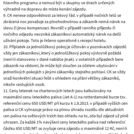
hlavního programu a nemusí být u skupiny ve dnech určených
výhradně na dopravu do místa konání zájezdu.
9. CK nenese odpovědnost za letový řád. v případě nočních letů se
zkrácená noc považuje za plnohodnotnou a zákazník nemá nárok na
slevu či jinou kompenzaci. Rovněž v případě ranního příjezdu či
nočního odjezdu nevzniká zákazníkovi automatický nárok na delší
užívání pokoje. Toto je řešeno operativně s recepcí hotelu.
10. Příplatek za jednolůžkový pokoj je účtován u poznávacích zájezdů
vždy jen zákazníkovi, který o jednolůžkový pokoj výslovně požádá
(není-li stanoveno v dané nabídce jinak). v ostatních případech bere
zákazník na vědomí, že může být sloučen za účelem ubytování v
jednotlivých pokojích s jinými zákazníky stejného pohlaví. CK se vždy
snaží konkrétní situaci řešit s ohledem na přání většiny zákazníků,
nikoliv cestujících osob.
11. Ceny letenek na charterových letech jsou kalkulovány na
maximální cenu leteckého paliva (Jet A-1) na rotterdamské burze tzv.
referenční cenu 650 USD/MT při kurzu k 1.8.2013. v případě vyšších cen
paliva si CK vyhrazuje právo na plnou úhradu rozdílu dle aktuálních
cen paliva na světových trzích bez ohledu na to, zda byl zájezd už plně
uhrazen. Za každé 1% navýšení ceny leteckého paliva nad referenční
částku 650 USD/MT se zvyšuje cena zájezdu o maximálně 12 Kč, není-li