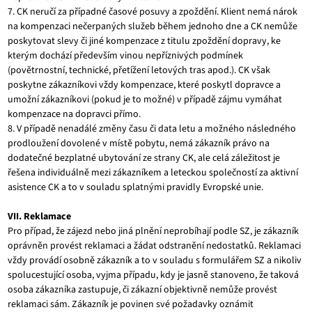
7. CK neručí za případné časové posuvy a zpoždění. Klient nemá nárok
na kompenzaci nečerpaných služeb během jednoho dne a CK nemůže
poskytovat slevy či jiné kompenzace z titulu zpoždění dopravy, ke
kterým dochází především vinou nepříznivých podmínek
(povětrnostní, technické, přetížení letových tras apod.). CK však
poskytne zákazníkovi vždy kompenzace, které poskytl dopravce a
umožní zákazníkovi (pokud je to možné) v případě zájmu vymáhat
kompenzace na dopravci přímo.
8. V případě nenadálé změny času či data letu a možného následného
prodloužení dovolené v místě pobytu, nemá zákazník právo na
dodatečné bezplatné ubytování ze strany CK, ale celá záležitost je
řešena individuálně mezi zákazníkem a leteckou společností za aktivní
asistence CK a to v souladu splatnými pravidly Evropské unie.
VII. Reklamace
Pro případ, že zájezd nebo jiná plnění neprobíhají podle SZ, je zákazník
oprávněn provést reklamaci a žádat odstranění nedostatků. Reklamaci
vždy provádí osobně zákazník a to v souladu s formulářem SZ a nikoliv
spolucestující osoba, vyjma případu, kdy je jasně stanoveno, že taková
osoba zákazníka zastupuje, či zákazní objektivně nemůže provést
reklamaci sám. Zákazník je povinen své požadavky oznámit