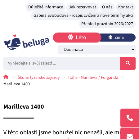
Důležité informace
Jak rezervovat
O nás
Kontakt
Gábina Svobodová - rozpis cvičení a nové termíny akcí
Přehled prázdnin 2026/2027
Léto
Zima
>
Školní lyžařské zájezdy
>
Itálie - Marilleva / Folgarida
>
Marilleva 1400
Marilleva 1400
V této oblasti jsme bohužel nic nenašli, ale můžete