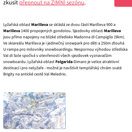
zkusit
přepnout na ZIMNÍ sezónu
.
Lyžařská oblast
Marilleva
se skládá ze dvou částí Marilleva 900 a
Marilleva
1400 propojených gondolou. Sjezdovky oblasti
Marilleva
jsou přímo napojeny na blízké středisko Madonna di Campiglio (9km).
Ve skiareálu Marilleva je i jedinečný snowpark pro děti a 250m dlouhá
U-rampa pro milovníky snowboardingu. Nespornou výhodou střediska
Val di Sole spočívá v otevřenosti všech sjezdovek vyznavačům
snowboardu. Lyžařská oblast
Folgarida
-Dimaro je velice atraktivní
destinací i pro nelyžaře - možné je navštívit templářský chrám svaté
Brigity na antické cestě Val Meledrio.