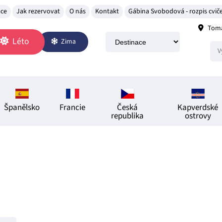
ace
Jak rezervovat
O nás
Kontakt
Gábina Svobodová - rozpis cviče
Tomá
Léto
Zima
Španělsko
Francie
Česká
Kapverdské
republika
ostrovy