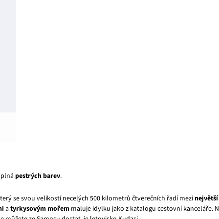
 plná
pestrých barev
.
 který se svou velikostí necelých 500 kilometrů čtverečních řadí mezi
největš
mi
a
tyrkysovým mořem
maluje idylku jako z katalogu cestovní kanceláře. N