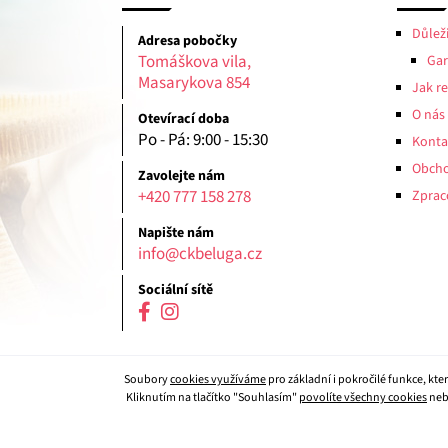
Důlež
Adresa pobočky
Tomáškova vila,
Gar
Masarykova 854
Jak r
O nás
Otevírací doba
Po - Pá: 9:00 - 15:30
Konta
Obcho
Zavolejte nám
+420 777 158 278
Zprac
Napište nám
info@ckbeluga.cz
Sociální sítě
Soubory
cookies využíváme
pro základní i pokročilé funkce, kt
Kliknutím na tlačítko "Souhlasím"
povolíte všechny cookies
neb