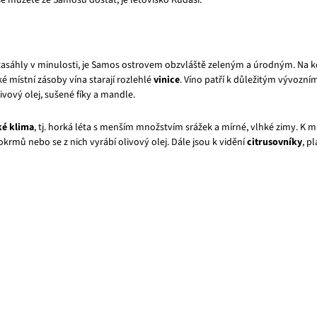
 se můžete ze Samosu dostat, je letovisko Kudasi.
 zasáhly v minulosti, je Samos ostrovem obzvláště zeleným a úrodným. Na ko
 místní zásoby vína starají rozlehlé
vinice
. Víno patří k důležitým vývozní
olivový olej, sušené fíky a mandle.
é klima
, tj. horká léta s menším množstvím srážek a mírné, vlhké zimy. K 
okrmů nebo se z nich vyrábí olivový olej. Dále jsou k vidění
citrusovníky
, p