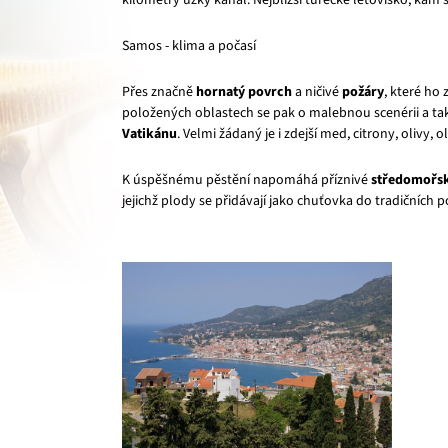
kilometry úzký kanál. Nejbližší turecké letovisko, kam
Samos - klima a počasí
Přes značně
hornatý povrch
a ničivé
požáry
, které ho
položených oblastech se pak o malebnou scenérii a také
Vatikánu
. Velmi žádaný je i zdejší med, citrony, olivy, 
K úspěšnému pěstění napomáhá příznivé
středomořsk
jejichž plody se přidávají jako chuťovka do tradičních p