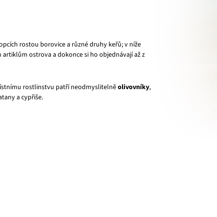
pcích rostou borovice a různé druhy keřů; v níže
m artiklům ostrova a dokonce si ho objednávají až z
místnímu rostlinstvu patří neodmyslitelně
olivovníky
,
latany a cypřiše.