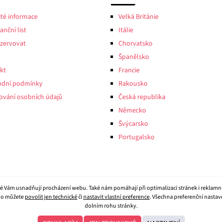
ité informace
Velká Británie
anční list
Itálie
ezervovat
Chorvatsko
Španělsko
kt
Francie
dní podmínky
Rakousko
ování osobních údajů
Česká republika
Německo
Švýcarsko
Portugalsko
eré Vám usnadňují procházení webu. Také nám pomáhají při optimalizaci stránek i reklamn
o můžete
povolit jen technické
či
nastavit vlastní preference
. Všechna preferenční nasta
dolním rohu stránky.
© 2026
CK Beluga
- všechna práva vyhrazena.