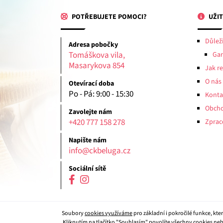
POTŘEBUJETE POMOCI?
UŽIT
Důlež
Adresa pobočky
Tomáškova vila,
Gar
Masarykova 854
Jak r
O nás
Otevírací doba
Po - Pá: 9:00 - 15:30
Konta
Obcho
Zavolejte nám
+420 777 158 278
Zprac
Napište nám
info@ckbeluga.cz
Sociální sítě
Soubory
cookies využíváme
pro základní i pokročilé funkce, kt
Kliknutím na tlačítko "Souhlasím"
povolíte všechny cookies
neb