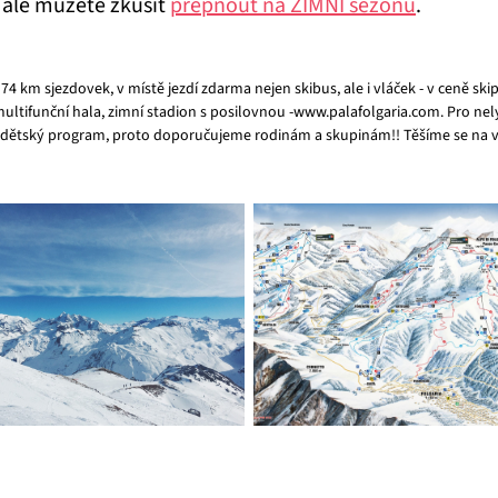
, ale můžete zkusit
přepnout na ZIMNÍ sezónu
.
m 74 km sjezdovek, v místě jezdí zdarma nejen skibus, ale i vláček - v ceně s
 multifunční hala, zimní stadion s posilovnou -www.palafolgaria.com. Pro 
 dětský program, proto doporučujeme rodinám a skupinám!! Těšíme se na vá