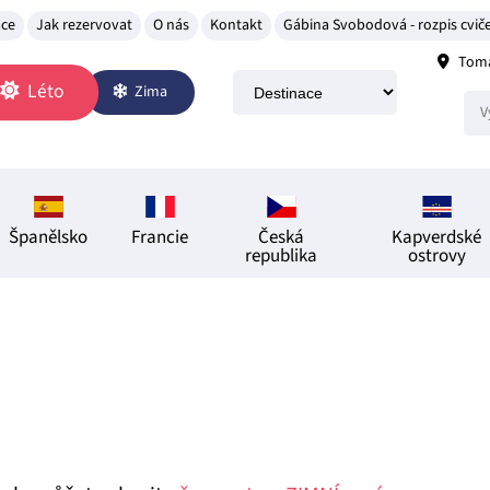
ace
Jak rezervovat
O nás
Kontakt
Gábina Svobodová - rozpis cviče
Tomá
Léto
Zima
Španělsko
Francie
Česká
Kapverdské
republika
ostrovy