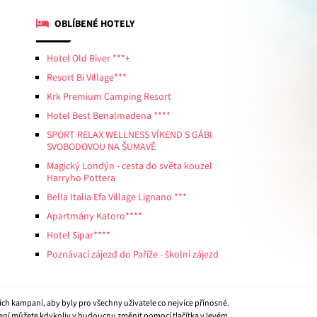
OBLÍBENÉ HOTELY
Hotel Old River ***+
Resort Bi Village***
Krk Premium Camping Resort
Hotel Best Benalmadena ****
SPORT RELAX WELLNESS VÍKEND S GÁBI
SVOBODOVOU NA ŠUMAVĚ
Magický Londýn - cesta do světa kouzel
Harryho Pottera
Bella Italia Efa Village Lignano ***
Apartmány Katoro****
Hotel Sipar****
Poznávací zájezd do Paříže - školní zájezd
ích kampaní, aby byly pro všechny uživatele co nejvíce přínosné.
vení můžete kdykoliv v budoucnu změnit pomocí tlačítka v levém