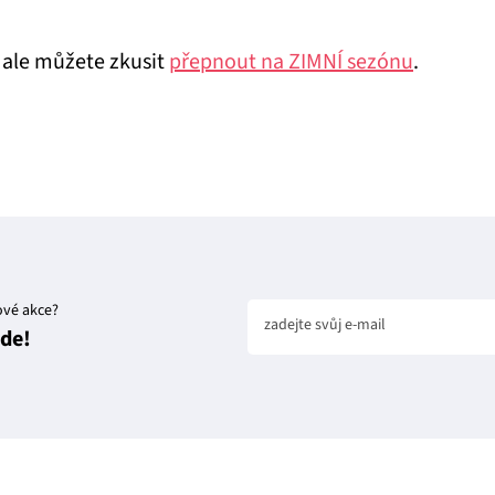
, ale můžete zkusit
přepnout na ZIMNÍ sezónu
.
ové akce?
zadejte svůj e-mail
jde!