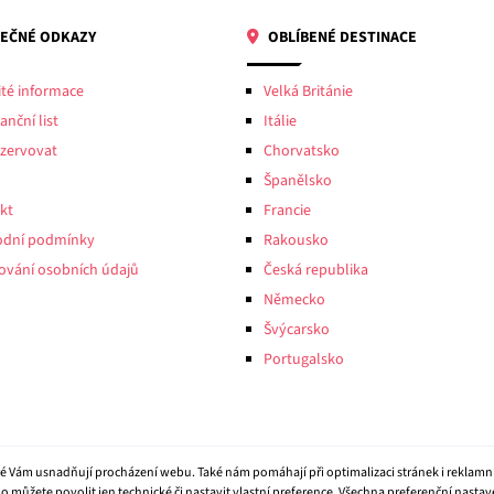
EČNÉ ODKAZY
OBLÍBENÉ DESTINACE
ité informace
Velká Británie
anční list
Itálie
ezervovat
Chorvatsko
Španělsko
kt
Francie
dní podmínky
Rakousko
ování osobních údajů
Česká republika
Německo
Švýcarsko
Portugalsko
eré Vám usnadňují procházení webu. Také nám pomáhají při optimalizaci stránek i reklamn
o můžete
povolit jen technické
či
nastavit vlastní preference
. Všechna preferenční nasta