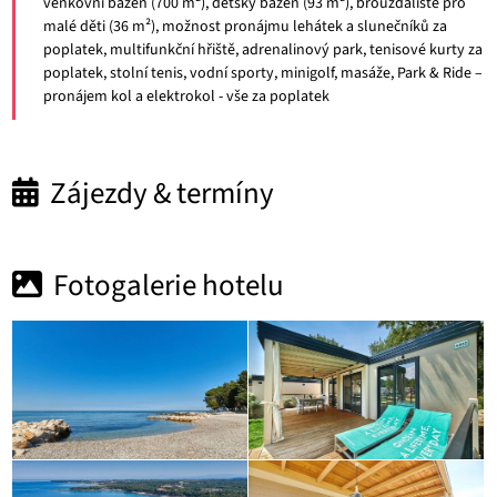
venkovní bazén (700 m²), dětský bazén (93 m²), brouzdaliště pro
malé děti (36 m²), možnost pronájmu lehátek a slunečníků za
poplatek, multifunkční hřiště, adrenalinový park, tenisové kurty za
poplatek, stolní tenis, vodní sporty, minigolf, masáže, Park & Ride –
pronájem kol a elektrokol - vše za poplatek
Zájezdy & termíny
Fotogalerie hotelu