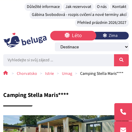
Důležité informace
Jak rezervovat
O nás
Kontakt
Gábina Svobodová - rozpis cvičení a nové termíny akcí
Přehled prázdnin 2026/2027
Léto
Zima
>
Chorvatsko
>
Istrie
>
Umag
>
Camping Stella Maris****
Camping Stella Maris****